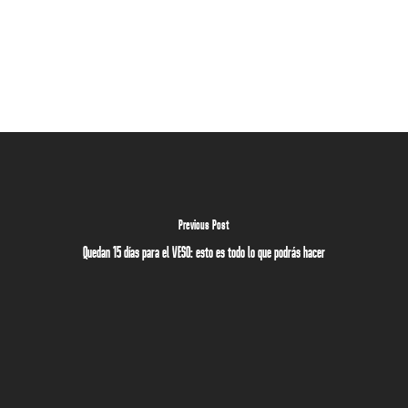
Previous Post
Quedan 15 días para el VESO: esto es todo lo que podrás hacer