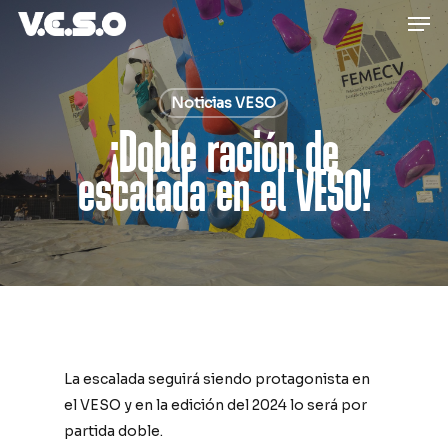
Men
Skip
to
main
content
Noticias VESO
¡Doble ración de
escalada en el VESO!
La escalada seguirá siendo protagonista en
el VESO y en la edición del 2024 lo será por
partida doble.