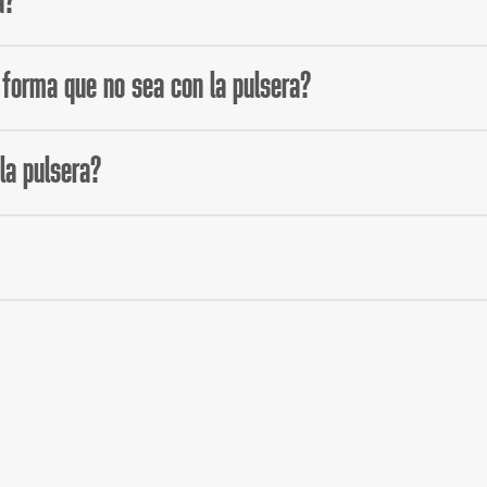
a?
 puedes contactar directamente a nuestro punto cashless en el 
 forma que no sea con la pulsera?
estival.
la pulsera?
avés de
este enlace
. El período para hacerlo estará habilitado des
empo, deberás completar el formulario disponible.
ódigo que aparece detrás del chip de tu pulsera.
da del recinto para conseguir una nueva pulsera de acceso que inv
la nueva pulsera.
rte que pueda ser usado desde el periodo de pérdida de la puls