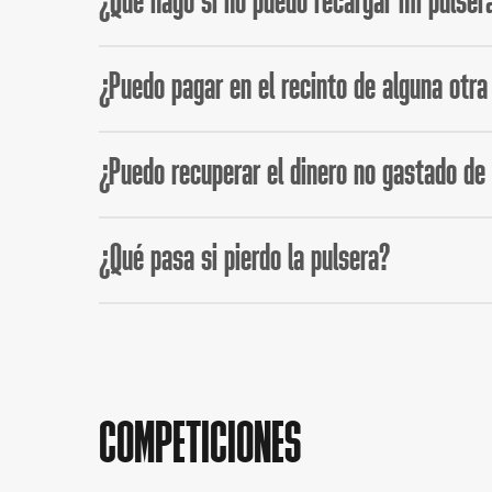
¿Qué hago si no puedo recargar mi pulser
Si tienes algún problema para recargar tu pulsera
¿Puedo pagar en el recinto de alguna otra
No, la pulsera será el único método de pago en el f
¿Puedo recuperar el dinero no gastado de 
Sí, podrás solicitar la devolución de tu dinero a tr
¿Qué pasa si pierdo la pulsera?
de noviembre de 2025 a las 12:00. Durante este ti
Recuerda que es imprescindible que conserves el c
Debes acercarte al punto de incidencias en la entra
perdida, podremos transferir el saldo disponible a 
Recordad que no nos haremos responsable del impo
propietario con nuestro punto de incidencias.
COMPETICIONES