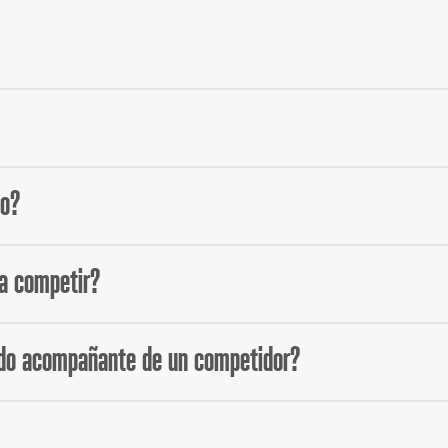
nto V.E.S.O 2024 son:
scripción. Podrás encontrar estos formularios en el apartado
C
to?
sí que incluyen la entrada al evento a excepción de la competici
 a competir?
eticiones y es menor de 18 años, puede solicitar
una
entrada grat
endo acompañante de un competidor?
s, podrá venir con un acompañante, al que se le dará una entrada
 y Sub 16 (Masculina y Femenina)