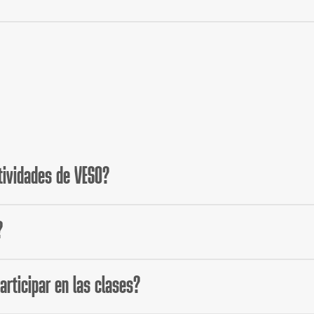
 un correo electrónico a
hola@veso.co
con el asunto “Entrada g
deportivo obligatorio para todas las competiciones federadas. S
atos y los del competidor. Al completarlo, lo validaremos y te e
mato de cada disciplina.
, Senior (Masculina y Femenina)
 Sub 11 (Masculina y Femenina), Sub 13 (Masculina y Femenina) y
tividades de VESO?
 de 6 años.
?
o desde
AQUÍ
.
rticipar en las clases?
 sociales: