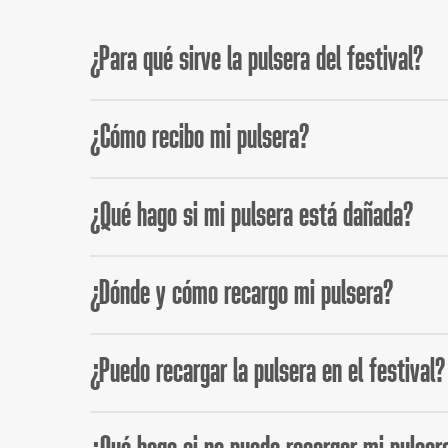
¿Para qué sirve la pulsera del festival?
*Hasta fin de existencias y limitado a una entrada 
La pulsera es el único método de
acceso y de pag
¿Cómo recibo mi pulsera?
Si ya tienes tu entrada, dirígete al punto de acredi
¿Qué hago si mi pulsera está dañada?
obtener tu pulsera. La pulsera se puede recoger el
Si tienes algún problema con tu pulsera puedes con
¿Dónde y cómo recargo mi pulsera?
Puedes recargar tu pulsera durante el propio festi
¿Puedo recargar la pulsera en el festival?
Sí, en el festival encontrarás un punto de recarga.