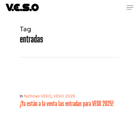
Men
Skip
to
main
content
Tag
entradas
In
Noticias VESO
,
VESO 2025
¡Ya están a la venta las entradas para VESO 2025!