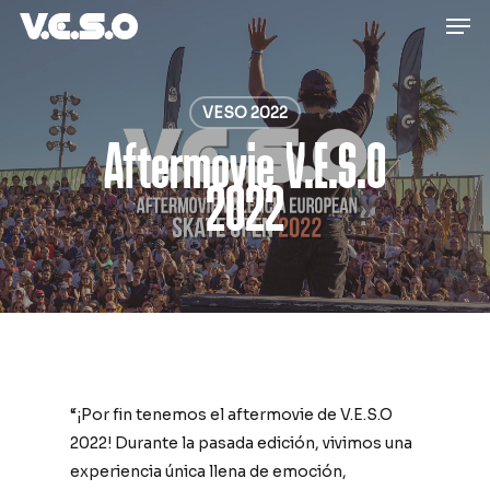
Men
Skip
to
main
content
VESO 2022
Aftermovie V.E.S.O
2022
“¡Por fin tenemos el aftermovie de V.E.S.O
2022! Durante la pasada edición, vivimos una
experiencia única llena de emoción,