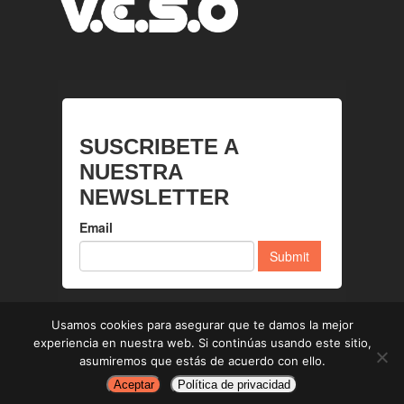
Usamos cookies para asegurar que te damos la mejor
© 2026 V.E.S.O.
experiencia en nuestra web. Si continúas usando este sitio,
asumiremos que estás de acuerdo con ello.
facebook
linkedin
youtube
instagram
spotify
tiktok
Aceptar
Política de privacidad