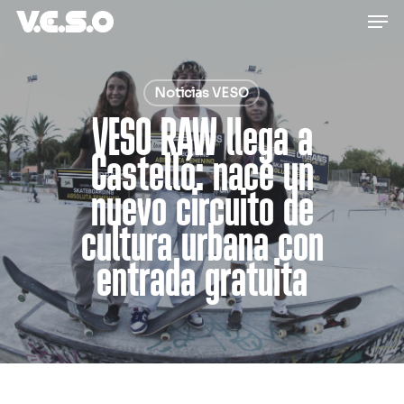
Men
Skip
to
main
content
Noticias VESO
VESO RAW llega a
Castelló: nace un
nuevo circuito de
cultura urbana con
entrada gratuita