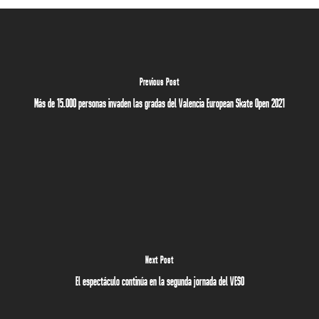
Previous Post
Más de 15.000 personas invaden las gradas del Valencia European Skate Open 2021
Next Post
El espectáculo continúa en la segunda jornada del VESO